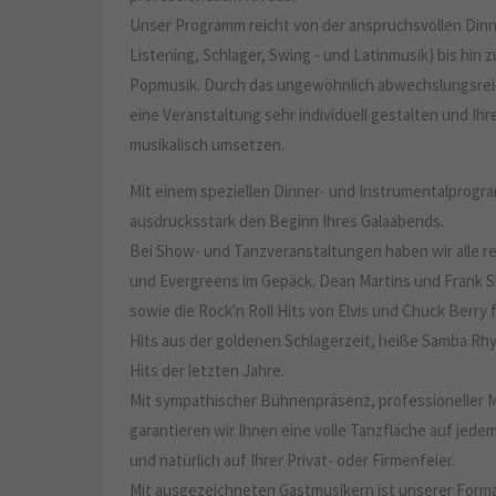
Unser Programm reicht von der anspruchsvollen Dinne
Listening, Schlager, Swing - und Latinmusik) bis hin 
Popmusik. Durch das ungewöhnlich abwechslungsrei
eine Veranstaltung sehr individuell gestalten und I
musikalisch umsetzen.
Mit einem speziellen Dinner- und Instrumentalprogr
ausdrucksstark den Beginn Ihres Galaabends.
Bei Show- und Tanzveranstaltungen haben wir alle re
und Evergreens im Gepäck. Dean Martins und Frank S
sowie die Rock'n Roll Hits von Elvis und Chuck Berry
Hits aus der goldenen Schlagerzeit, heiße Samba Rh
Hits der letzten Jahre.
Mit sympathischer Bühnenpräsenz, professioneller M
garantieren wir Ihnen eine volle Tanzfläche auf jedem
und natürlich auf Ihrer Privat- oder Firmenfeier.
Mit ausgezeichneten Gastmusikern ist unserer Form