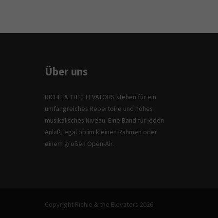
Über uns
RICHIE & THE ELEVATORS stehen für ein
umfangreiches Repertoire und hohes
musikalisches Niveau. Eine Band für jeden
Anlaß, egal ob im kleinen Rahmen oder
einem großen Open-Air.
Copyright Richie & the Elevators 2026