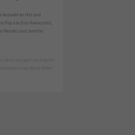
le Auswahl an Hits und
no Pop à la Eros Ramazzotti,
io Mendez und Jennifer
, die es sich gern zur Aufgabe
ewöhnlichen Cover-Band fehlen".