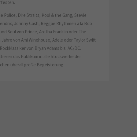
festen.
e Police, Dire Straits, Kool & the Gang, Stevie
endrix, Johnny Cash, Reggae Rhythmen à la Bob
und Soul von Prince, Aretha Franklin oder The
n Jahre von Ami Winehouse, Adele oder Taylor Swift
n Rockklassiker von Bryan Adams bis AC/DC.
ltieren das Publikum in alle Stockwerke der
chen überall große Begeisterung.