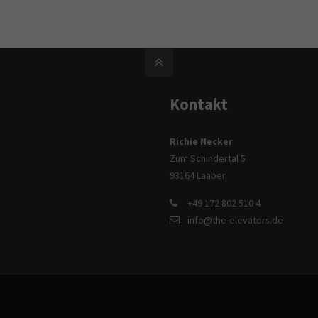
Kontakt
Richie Necker
Zum Schindertal 5
93164 Laaber
+49 172 802 510 4
info@the-elevators.de