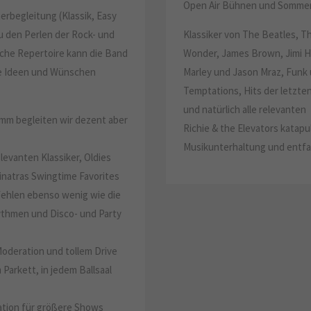
Open Air Bühnen und Sommer
rbegleitung (Klassik, Easy
zu den Perlen der Rock- und
Klassiker von The Beatles, Th
che Repertoire kann die Band
Wonder, James Brown, Jimi H
hre Ideen und Wünschen
Marley und Jason Mraz, Funk 
Temptations, Hits der letzte
und natürlich alle relevante
amm begleiten wir dezent aber
Richie & the Elevators katapu
Musikunterhaltung und entfa
levanten Klassiker, Oldies
inatras Swingtime Favorites
 fehlen ebenso wenig wie die
ythmen und Disco- und Party
oderation und tollem Drive
 Parkett, in jedem Ballsaal
ation für größere Shows