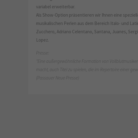
variabel erweiterbar.
Als Show-Option präsentieren wir Ihnen eine speziel
musikalischen Perlen aus dem Bereich Italo- und Lati
Zucchero, Adriano Celentano, Santana, Juanes, Serg
Lopez.
Presse:
"Eine außergewöhnliche Formation von Vollblutmusikern
macht, auch Titel zu spielen, die im Repertoire einer g
(Passauer Neue Presse)